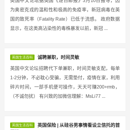
英国中文论坛据英国《逐日邮报》3月10日报导，因
为奥密克戎的温和性和极高的免疫率，新冠病毒在英
国的致死率（Fatality Rate）已低于流感。 政府数据
显示，在这类高沾染性的毒株暴发以前，新冠 ...
诚聘兼职，时间灵敏
英国生活百科
英国中文论坛招聘代下单兼职，时间灵敏支配，每单
1-2分钟，不必耽心受骗，无需垫付，疫情在家，利用
碎片时间，一部手机便可操作，天天可赚200+rmb，
（不诚勿扰） 有兴致的加微信理解：MsLi77 ...
英国保险 | 从硅谷男事情看设立信托的首
英国生活百科