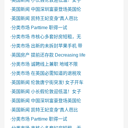
·
英国新闻
小长假伦敦迎低温！女子
·
英国新闻
中国深圳富豪登场英国伦
·
英国新闻
凯特王妃变身“真人芭比
·
分类市场
Parttime 职得一试
·
分类市场
市核心多套好房短租，无
·
分类市场
出新的未拆封苹果手机 带
·
英国房产
提前还存款 Decreasing life
·
分类市场
诚聘线上兼职 地域不限
·
分类市场
在英国必需知道的退税攻
·
英国新闻
伦敦唐宁街突发! 女子开车
·
英国新闻
小长假伦敦迎低温！女子
·
英国新闻
中国深圳富豪登场英国伦
·
英国新闻
凯特王妃变身“真人芭比
·
分类市场
Parttime 职得一试