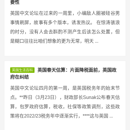
要性
英国中文论坛在过来的一周里，小编敌人圈被硅谷男
事情刷屏，故事有多个版本，诱发热议。 在惊涛骇浪
的时分，没有人会去斟酌不测产生后该怎么处置，但
是糊口往往比咱们想象的更为无常，明天 ...
英国春天估算：片面降税面前，英国政
英国生活百科
府在纠结
英国中文论坛四月的第一周，是英国税务年的始末节
点。**昨日（3月23日），财政部长Sunak公布春天估
算，包罗政府估算，税收，社保等政策调剂，这些政
策将在2022/23税务年中逐渐实行，****这与英国 ...