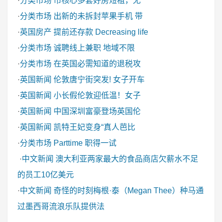
·
分类市场
市核心多套好房短租，无
·
分类市场
出新的未拆封苹果手机 带
·
英国房产
提前还存款 Decreasing life
·
分类市场
诚聘线上兼职 地域不限
·
分类市场
在英国必需知道的退税攻
·
英国新闻
伦敦唐宁街突发! 女子开车
·
英国新闻
小长假伦敦迎低温！女子
·
英国新闻
中国深圳富豪登场英国伦
·
英国新闻
凯特王妃变身“真人芭比
·
分类市场
Parttime 职得一试
·
中文新闻
澳大利亚两家最大的食品商店欠薪水不足
的员工10亿美元
·
中文新闻
奇怪的时刻梅根·泰（Megan Thee）种马通
过墨西哥流浪乐队提供法