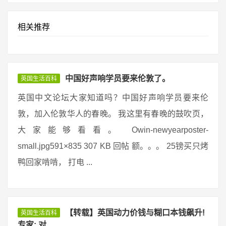
相关推荐
中国好声响学员要来伦敦了。
英国生活百科
英国中文论坛大家知道吗？中国好声响学员要来伦
敦，加入伦敦华人的春晚。 我这里有春晚的鼓吹页，
大家能够看看。 Owin-newyearposter-
small.jpg591×835 307 KB 回帖 额。。。 25镑买只烤
鸭回家啃啃， 打电 ...
【转载】英国动力价钱与糊口本钱飙升!
英国生活百科
专家: 对