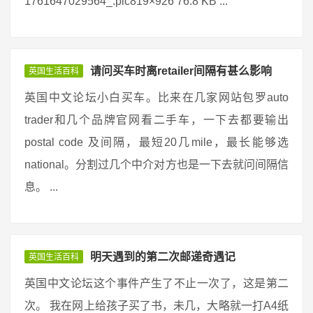
1761647029564_.pic819×926 76.8 KB ...
请问买车时离retailer间隔有甚么影响
英国生活百科
英国中文论坛小白买车。比来在几家网站包罗auto
trader和几个品牌官网看二手车，一下去都要输出
postal code 及间隔，最短20几mile，最长能够选
national。分割过几个中介对方也是一下去就问间隔信
息。 ...
明天遇到的第二次邮递奇遇记
英国生活百科
英国中文论坛这个事件产生了不止一次了，这是第二
次。 我在网上给孩子买了书，未几，大略就一打A4纸