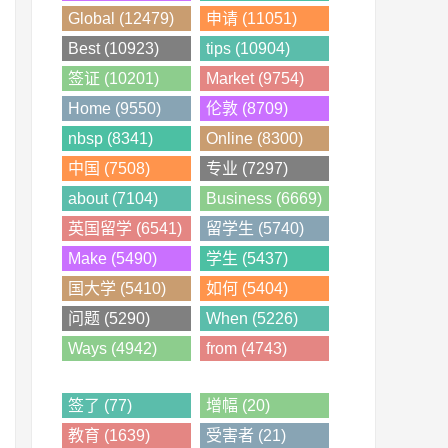
Global (12479)
申请 (11051)
Best (10923)
tips (10904)
签证 (10201)
Market (9754)
Home (9550)
伦敦 (8709)
nbsp (8341)
Online (8300)
中国 (7508)
专业 (7297)
about (7104)
Business (6669)
英国留学 (6541)
留学生 (5740)
Make (5490)
学生 (5437)
国大学 (5410)
如何 (5404)
问题 (5290)
When (5226)
Ways (4942)
from (4743)
签了 (77)
增幅 (20)
教育 (1639)
受害者 (21)