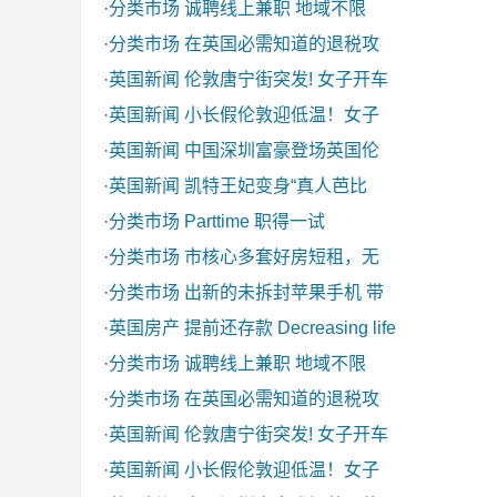
·
分类市场
诚聘线上兼职 地域不限
·
分类市场
在英国必需知道的退税攻
·
英国新闻
伦敦唐宁街突发! 女子开车
·
英国新闻
小长假伦敦迎低温！女子
·
英国新闻
中国深圳富豪登场英国伦
·
英国新闻
凯特王妃变身“真人芭比
·
分类市场
Parttime 职得一试
·
分类市场
市核心多套好房短租，无
·
分类市场
出新的未拆封苹果手机 带
·
英国房产
提前还存款 Decreasing life
·
分类市场
诚聘线上兼职 地域不限
·
分类市场
在英国必需知道的退税攻
·
英国新闻
伦敦唐宁街突发! 女子开车
·
英国新闻
小长假伦敦迎低温！女子