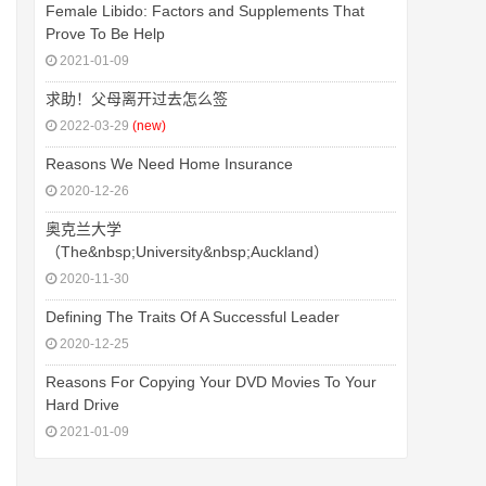
Female Libido: Factors and Supplements That
Prove To Be Help
2021-01-09
求助！父母离开过去怎么签
2022-03-29
(new)
Reasons We Need Home Insurance
2020-12-26
奥克兰大学
（The&nbsp;University&nbsp;Auckland）
2020-11-30
Defining The Traits Of A Successful Leader
2020-12-25
Reasons For Copying Your DVD Movies To Your
Hard Drive
2021-01-09