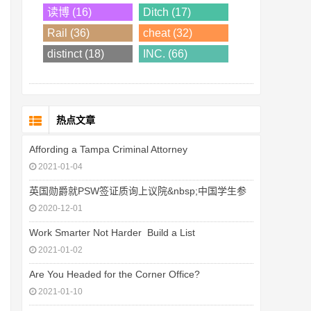
读博 (16)
Ditch (17)
Rail (36)
cheat (32)
distinct (18)
INC. (66)
热点文章
Affording a Tampa Criminal Attorney
2021-01-04
英国勋爵就PSW签证质询上议院&nbsp;中国学生参
2020-12-01
Work Smarter Not Harder  Build a List
2021-01-02
Are You Headed for the Corner Office?
2021-01-10