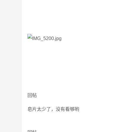
回帖
皂片太少了，没有看够哟