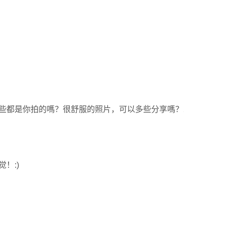
些都是你拍的嗎？很舒服的照片，可以多些分享嗎？
！:)