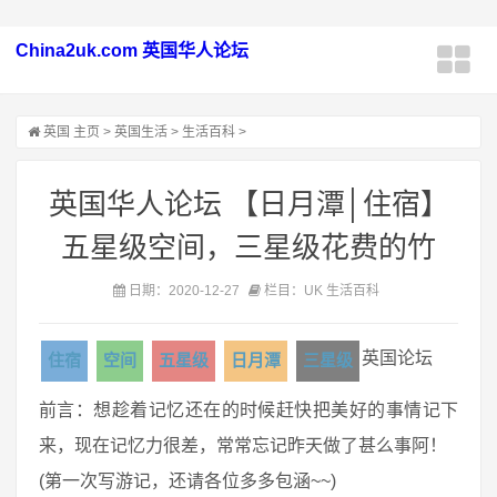
China2uk.com 英国华人论坛
英国
主页
>
英国生活
>
生活百科
>
英国华人论坛 【日月潭│住宿】
五星级空间，三星级花费的竹
日期：2020-12-27
栏目：UK 生活百科
英国论坛
住宿
空间
五星级
日月潭
三星级
前言：想趁着记忆还在的时候赶快把美好的事情记下
来，现在记忆力很差，常常忘记昨天做了甚么事阿！
(第一次写游记，还请各位多多包涵~~)