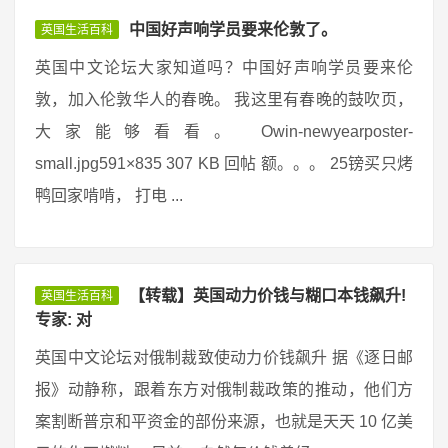
中国好声响学员要来伦敦了。
英国生活百科
英国中文论坛大家知道吗？中国好声响学员要来伦
敦，加入伦敦华人的春晚。 我这里有春晚的鼓吹页，
大家能够看看。 Owin-newyearposter-
small.jpg591×835 307 KB 回帖 额。。。 25镑买只烤
鸭回家啃啃， 打电 ...
【转载】英国动力价钱与糊口本钱飙升!
英国生活百科
专家: 对
英国中文论坛对俄制裁致使动力价钱飙升 据《逐日邮
报》动静称，跟着东方对俄制裁政策的推动，他们方
案割断普京和平资金的部份来源，也就是天天 10 亿美