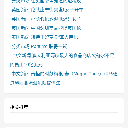
·
分类市场
在英国必需知道的退税攻
·
英国新闻
伦敦唐宁街突发! 女子开车
·
英国新闻
小长假伦敦迎低温！女子
·
英国新闻
中国深圳富豪登场英国伦
·
英国新闻
凯特王妃变身“真人芭比
·
分类市场
Parttime 职得一试
·
中文新闻
澳大利亚两家最大的食品商店欠薪水不足
的员工10亿美元
·
中文新闻
奇怪的时刻梅根·泰（Megan Thee）种马通
过墨西哥流浪乐队提供法
相关推荐