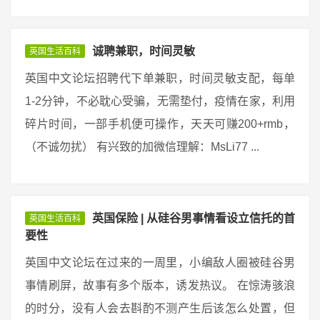
诚聘兼职，时间灵敏
英国生活百科
英国中文论坛招聘代下单兼职，时间灵敏支配，每单
1-2分钟，不必耽心受骗，无需垫付，疫情在家，利用
碎片时间，一部手机便可操作，天天可赚200+rmb，
（不诚勿扰） 有兴致的加微信理解：MsLi77 ...
英国保险 | 从硅谷男事情看设立信托的首
英国生活百科
要性
英国中文论坛在过来的一周里，小编敌人圈被硅谷男
事情刷屏，故事有多个版本，诱发热议。 在惊涛骇浪
的时分，没有人会去斟酌不测产生后该怎么处置，但