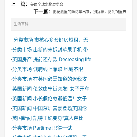
上一篇：
美国全球宠物展览会
下一篇：
把花瓶里的鲜花拿出来，别犹豫，扔到锅里去
生活百科
·
分类市场
市核心多套好房短租，无
·
分类市场
出新的未拆封苹果手机 带
·
英国房产
提前还存款 Decreasing life
·
分类市场
诚聘线上兼职 地域不限
·
分类市场
在英国必需知道的退税攻
·
英国新闻
伦敦唐宁街突发! 女子开车
·
英国新闻
小长假伦敦迎低温！女子
·
英国新闻
中国深圳富豪登场英国伦
·
英国新闻
凯特王妃变身“真人芭比
·
分类市场
Parttime 职得一试