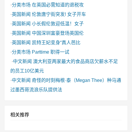
·
分类市场
在英国必需知道的退税攻
·
英国新闻
伦敦唐宁街突发! 女子开车
·
英国新闻
小长假伦敦迎低温！女子
·
英国新闻
中国深圳富豪登场英国伦
·
英国新闻
凯特王妃变身“真人芭比
·
分类市场
Parttime 职得一试
·
中文新闻
澳大利亚两家最大的食品商店欠薪水不足
的员工10亿美元
·
中文新闻
奇怪的时刻梅根·泰（Megan Thee）种马通
过墨西哥流浪乐队提供法
相关推荐