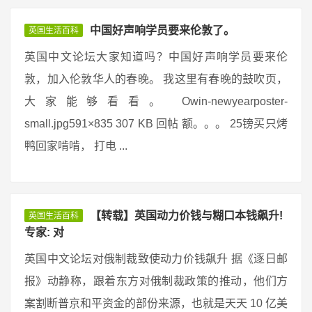
中国好声响学员要来伦敦了。
英国生活百科
英国中文论坛大家知道吗？中国好声响学员要来伦
敦，加入伦敦华人的春晚。 我这里有春晚的鼓吹页，
大家能够看看。 Owin-newyearposter-
small.jpg591×835 307 KB 回帖 额。。。 25镑买只烤
鸭回家啃啃， 打电 ...
【转载】英国动力价钱与糊口本钱飙升!
英国生活百科
专家: 对
英国中文论坛对俄制裁致使动力价钱飙升 据《逐日邮
报》动静称，跟着东方对俄制裁政策的推动，他们方
案割断普京和平资金的部份来源，也就是天天 10 亿美