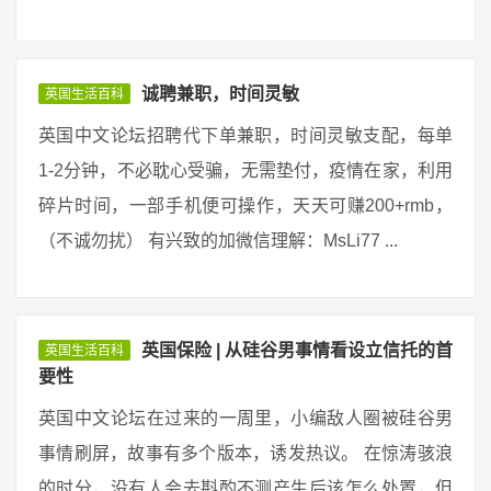
诚聘兼职，时间灵敏
英国生活百科
英国中文论坛招聘代下单兼职，时间灵敏支配，每单
1-2分钟，不必耽心受骗，无需垫付，疫情在家，利用
碎片时间，一部手机便可操作，天天可赚200+rmb，
（不诚勿扰） 有兴致的加微信理解：MsLi77 ...
英国保险 | 从硅谷男事情看设立信托的首
英国生活百科
要性
英国中文论坛在过来的一周里，小编敌人圈被硅谷男
事情刷屏，故事有多个版本，诱发热议。 在惊涛骇浪
的时分，没有人会去斟酌不测产生后该怎么处置，但