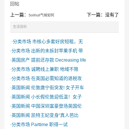
回帖
上一篇：
下一篇：没有了
Solihull气候如何
生活百科
·
分类市场
市核心多套好房短租，无
·
分类市场
出新的未拆封苹果手机 带
·
英国房产
提前还存款 Decreasing life
·
分类市场
诚聘线上兼职 地域不限
·
分类市场
在英国必需知道的退税攻
·
英国新闻
伦敦唐宁街突发! 女子开车
·
英国新闻
小长假伦敦迎低温！女子
·
英国新闻
中国深圳富豪登场英国伦
·
英国新闻
凯特王妃变身“真人芭比
·
分类市场
Parttime 职得一试