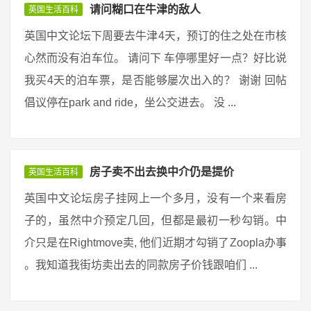
请问糊口在牛津的敌人
英国生活百科
英国中文论坛下周要去牛津4天，预订的住之处在市核
心然而没有泊车位。 请问下 车停哪里好一点？好比说
我买4天的泊车票，是否能够屡次出入的？ 谢谢 回帖
倡议停在park and ride，坐公交进去。 没 ...
房子卖不出去换中介仍是提价
英国生活百科
英国中文论坛房子挂网上一个多月，没有一个来看房
子的，虽然中介预定几回，但都是最初一秒勾销。中
介只是在Rightmove卖, 他们近期才勾销了Zoopla办事
。我知道我街坊卖出去的同款房子价钱跟咱们 ...