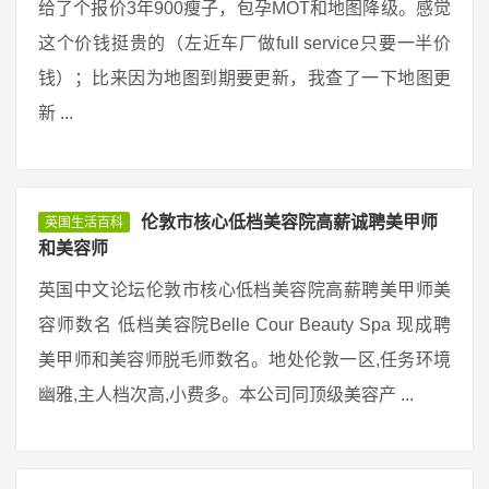
给了个报价3年900瘦子，包孕MOT和地图降级。感觉
这个价钱挺贵的（左近车厂做full service只要一半价
钱）；比来因为地图到期要更新，我查了一下地图更
新 ...
伦敦市核心低档美容院高薪诚聘美甲师
英国生活百科
和美容师
英国中文论坛伦敦市核心低档美容院高薪聘美甲师美
容师数名 低档美容院Belle Cour Beauty Spa 现成聘
美甲师和美容师脱毛师数名。地处伦敦一区,任务环境
幽雅,主人档次高,小费多。本公司同顶级美容产 ...