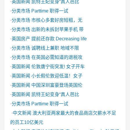
·
英国新闻
凯特王妃变身“真人芭比
·
分类市场
Parttime 职得一试
·
分类市场
市核心多套好房短租，无
·
分类市场
出新的未拆封苹果手机 带
·
英国房产
提前还存款 Decreasing life
·
分类市场
诚聘线上兼职 地域不限
·
分类市场
在英国必需知道的退税攻
·
英国新闻
伦敦唐宁街突发! 女子开车
·
英国新闻
小长假伦敦迎低温！女子
·
英国新闻
中国深圳富豪登场英国伦
·
英国新闻
凯特王妃变身“真人芭比
·
分类市场
Parttime 职得一试
·
中文新闻
澳大利亚两家最大的食品商店欠薪水不足
的员工10亿美元