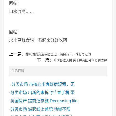
回帖
口水流啊……
回帖
求土豆絲食譜，看起來好好吃阿！
上一篇：
想从国内海运或者空运一辆自行车，谁有寄过的
下一篇：
咨询各位大侠 关于在英国考驾照的流程
生活百科
·
分类市场
市核心多套好房短租，无
·
分类市场
出新的未拆封苹果手机 带
·
英国房产
提前还存款 Decreasing life
·
分类市场
诚聘线上兼职 地域不限