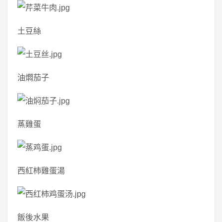
土豆絲
油燜茄子
蒸雞蛋
西紅柿雞蛋湯
飯後水果