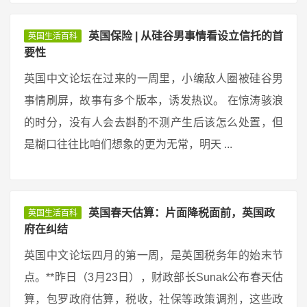
英国保险 | 从硅谷男事情看设立信托的首
英国生活百科
要性
英国中文论坛在过来的一周里，小编敌人圈被硅谷男
事情刷屏，故事有多个版本，诱发热议。 在惊涛骇浪
的时分，没有人会去斟酌不测产生后该怎么处置，但
是糊口往往比咱们想象的更为无常，明天 ...
英国春天估算：片面降税面前，英国政
英国生活百科
府在纠结
英国中文论坛四月的第一周，是英国税务年的始末节
点。**昨日（3月23日），财政部长Sunak公布春天估
算，包罗政府估算，税收，社保等政策调剂，这些政