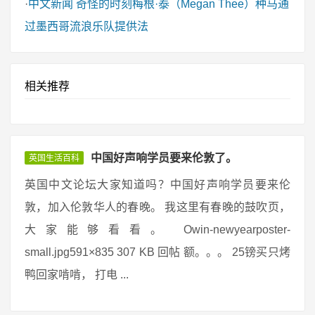
·
中文新闻
奇怪的时刻梅根·泰（Megan Thee）种马通
过墨西哥流浪乐队提供法
相关推荐
中国好声响学员要来伦敦了。
英国生活百科
英国中文论坛大家知道吗？中国好声响学员要来伦
敦，加入伦敦华人的春晚。 我这里有春晚的鼓吹页，
大家能够看看。 Owin-newyearposter-
small.jpg591×835 307 KB 回帖 额。。。 25镑买只烤
鸭回家啃啃， 打电 ...