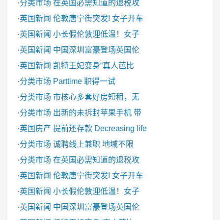
·
分类市场
在英国必需知道的退税攻
·
英国新闻
伦敦唐宁街突发! 女子开车
·
英国新闻
小长假伦敦迎低温！女子
·
英国新闻
中国深圳富豪登场英国伦
·
英国新闻
凯特王妃变身“真人芭比
·
分类市场
Parttime 职得一试
·
分类市场
市核心多套好房短租，无
·
分类市场
出新的未拆封苹果手机 带
·
英国房产
提前还存款 Decreasing life
·
分类市场
诚聘线上兼职 地域不限
·
分类市场
在英国必需知道的退税攻
·
英国新闻
伦敦唐宁街突发! 女子开车
·
英国新闻
小长假伦敦迎低温！女子
·
英国新闻
中国深圳富豪登场英国伦