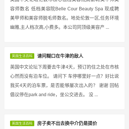
容师数名 低档美容院Belle Cour Beauty Spa 现成聘
美甲师和美容师脱毛师数名。地处伦敦一区,任务环境
幽雅,主人档次高,小费多。本公司同顶级美容产 ...
请问糊口在牛津的敌人
英国生活百科
英国中文论坛下周要去牛津4天，预订的住之处在市核
心然而没有泊车位。 请问下 车停哪里好一点？好比说
我买4天的泊车票，是否能够屡次出入的？ 谢谢 回帖
倡议停在park and ride，坐公交进去。 没 ...
房子卖不出去换中介仍是提价
英国生活百科