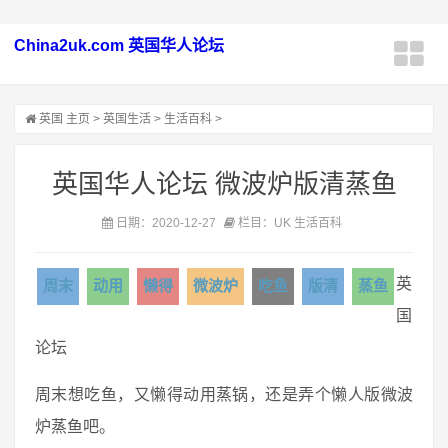
China2uk.com 英国华人论坛
英国
主页
>
英国生活
>
生活百科
>
英国华人论坛 微波炉版清蒸鱼
日期：2020-12-27
栏目：UK 生活百科
英
周末
动用
懒得
微波炉
吃鱼
版清
蒸鱼
国
论坛
周末想吃鱼，又懒得动用蒸锅，还是弄个懒人版微波
炉蒸鱼吧。