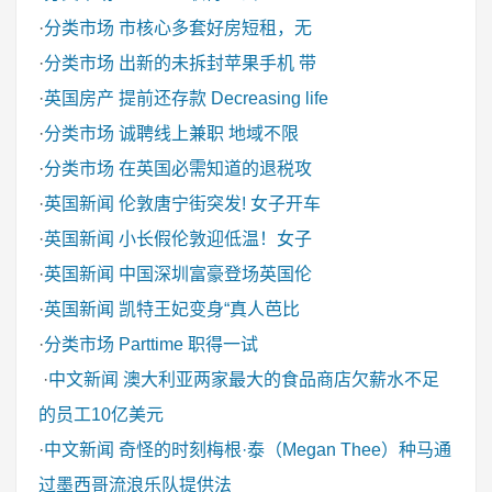
·
分类市场
市核心多套好房短租，无
·
分类市场
出新的未拆封苹果手机 带
·
英国房产
提前还存款 Decreasing life
·
分类市场
诚聘线上兼职 地域不限
·
分类市场
在英国必需知道的退税攻
·
英国新闻
伦敦唐宁街突发! 女子开车
·
英国新闻
小长假伦敦迎低温！女子
·
英国新闻
中国深圳富豪登场英国伦
·
英国新闻
凯特王妃变身“真人芭比
·
分类市场
Parttime 职得一试
·
中文新闻
澳大利亚两家最大的食品商店欠薪水不足
的员工10亿美元
·
中文新闻
奇怪的时刻梅根·泰（Megan Thee）种马通
过墨西哥流浪乐队提供法