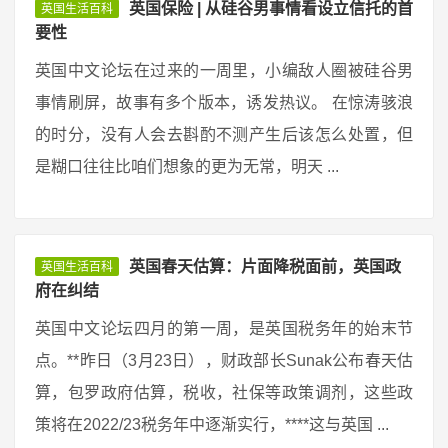
英国保险 | 从硅谷男事情看设立信托的首
英国生活百科
要性
英国中文论坛在过来的一周里，小编敌人圈被硅谷男
事情刷屏，故事有多个版本，诱发热议。 在惊涛骇浪
的时分，没有人会去斟酌不测产生后该怎么处置，但
是糊口往往比咱们想象的更为无常，明天 ...
英国春天估算：片面降税面前，英国政
英国生活百科
府在纠结
英国中文论坛四月的第一周，是英国税务年的始末节
点。**昨日（3月23日），财政部长Sunak公布春天估
算，包罗政府估算，税收，社保等政策调剂，这些政
策将在2022/23税务年中逐渐实行，****这与英国 ...