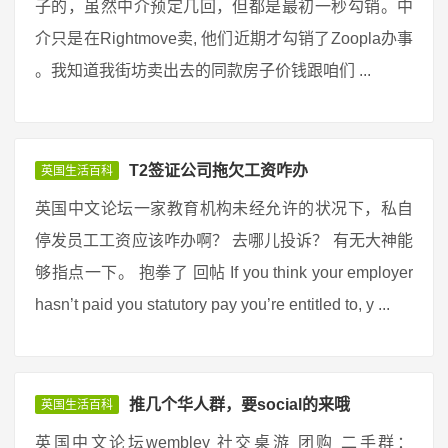
子的，虽然中介预定几回，但都是最初一秒勾销。中
介只是在Rightmove卖, 他们近期才勾销了Zoopla办事
。我知道我街坊卖出去的同款房子价钱跟咱们 ...
T2签证公司拖欠工资咋办
英国生活百科
英国中文论坛一家教育机构未经允许的状况下，私自
停发员工工资应该咋办啊？ 去哪儿投诉？ 有无大神能
够指点一下。 抱拳了 回帖 If you think your employer
hasn’t paid you statutory pay you’re entitled to, y ...
推几个华人群，要social的来哦
英国生活百科
英国中文论坛wembley 社交桌游 团购 二手群：