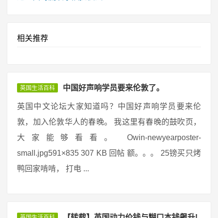
相关推荐
中国好声响学员要来伦敦了。
英国生活百科
英国中文论坛大家知道吗？中国好声响学员要来伦
敦，加入伦敦华人的春晚。 我这里有春晚的鼓吹页，
大家能够看看。 Owin-newyearposter-
small.jpg591×835 307 KB 回帖 额。。。 25镑买只烤
鸭回家啃啃， 打电 ...
【转载】英国动力价钱与糊口本钱飙升!
英国生活百科