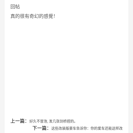
回帖
真的很有奇幻的感覺！
上一篇：
好久不冒泡, 发几张剑桥捏的。
下一篇：
这些改装版豪车告诉你：你的爱车还能这样改