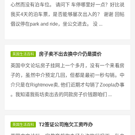
心然而没有泊车位。 请问下 车停哪里好一点？好比说
我买4天的泊车票，是否能够屡次出入的？ 谢谢 回帖
倡议停在park and ride，坐公交进去。 没 ...
房子卖不出去换中介仍是提价
英国生活百科
英国中文论坛房子挂网上一个多月，没有一个来看房
子的，虽然中介预定几回，但都是最初一秒勾销。中
介只是在Rightmove卖, 他们近期才勾销了Zoopla办事
。我知道我街坊卖出去的同款房子价钱跟咱们 ...
T2签证公司拖欠工资咋办
英国生活百科