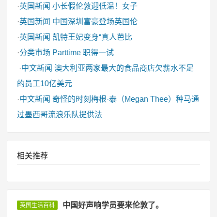
·
英国新闻
小长假伦敦迎低温！女子
·
英国新闻
中国深圳富豪登场英国伦
·
英国新闻
凯特王妃变身“真人芭比
·
分类市场
Parttime 职得一试
·
中文新闻
澳大利亚两家最大的食品商店欠薪水不足
的员工10亿美元
·
中文新闻
奇怪的时刻梅根·泰（Megan Thee）种马通
过墨西哥流浪乐队提供法
相关推荐
中国好声响学员要来伦敦了。
英国生活百科