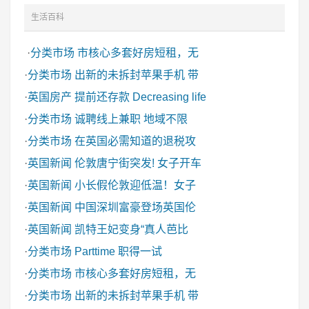
生活百科
·
分类市场
市核心多套好房短租，无
·
分类市场
出新的未拆封苹果手机 带
·
英国房产
提前还存款 Decreasing life
·
分类市场
诚聘线上兼职 地域不限
·
分类市场
在英国必需知道的退税攻
·
英国新闻
伦敦唐宁街突发! 女子开车
·
英国新闻
小长假伦敦迎低温！女子
·
英国新闻
中国深圳富豪登场英国伦
·
英国新闻
凯特王妃变身“真人芭比
·
分类市场
Parttime 职得一试
·
分类市场
市核心多套好房短租，无
·
分类市场
出新的未拆封苹果手机 带