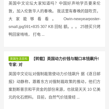
英国中文论坛大家知道吗？中国好声响学员要来伦
敦，加入伦敦华人的春晚。 我这里有春晚的鼓吹页，
大家能够看看。 Owin-newyearposter-
small.jpg591×835 307 KB 回帖 额。。。 25镑买只烤
鸭回家啃啃， 打电 ...
【转载】英国动力价钱与糊口本钱飙升!
英国生活百科
专家: 对
英国中文论坛对俄制裁致使动力价钱飙升 据《逐日邮
报》动静称，跟着东方对俄制裁政策的推动，他们方
案割断普京和平资金的部份来源，也就是天天 10 亿美
元的化石燃料。 目前，自然气价钱曾经 ...