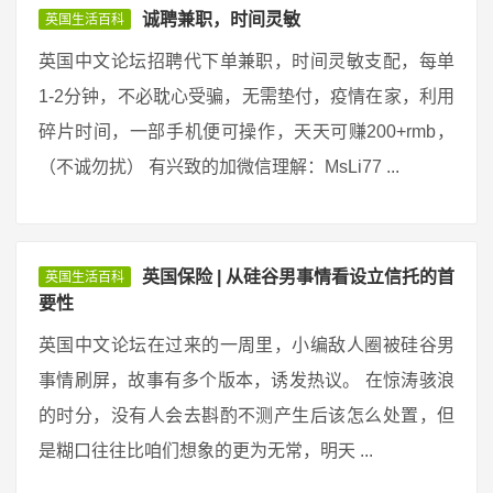
诚聘兼职，时间灵敏
英国生活百科
英国中文论坛招聘代下单兼职，时间灵敏支配，每单
1-2分钟，不必耽心受骗，无需垫付，疫情在家，利用
碎片时间，一部手机便可操作，天天可赚200+rmb，
（不诚勿扰） 有兴致的加微信理解：MsLi77 ...
英国保险 | 从硅谷男事情看设立信托的首
英国生活百科
要性
英国中文论坛在过来的一周里，小编敌人圈被硅谷男
事情刷屏，故事有多个版本，诱发热议。 在惊涛骇浪
的时分，没有人会去斟酌不测产生后该怎么处置，但
是糊口往往比咱们想象的更为无常，明天 ...