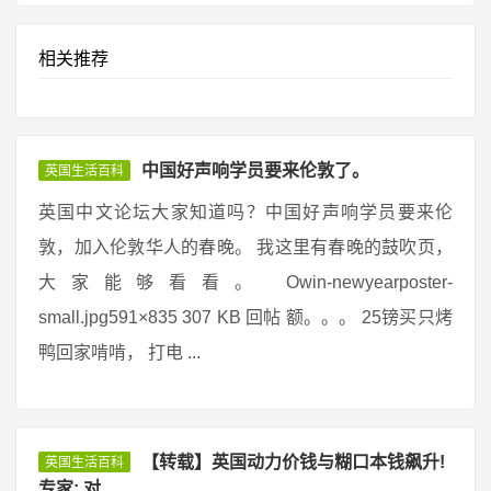
相关推荐
中国好声响学员要来伦敦了。
英国生活百科
英国中文论坛大家知道吗？中国好声响学员要来伦
敦，加入伦敦华人的春晚。 我这里有春晚的鼓吹页，
大家能够看看。 Owin-newyearposter-
small.jpg591×835 307 KB 回帖 额。。。 25镑买只烤
鸭回家啃啃， 打电 ...
【转载】英国动力价钱与糊口本钱飙升!
英国生活百科
专家: 对