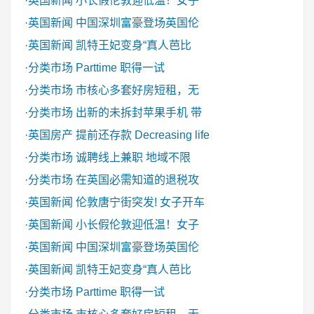
·
英国新闻
小长假伦敦迎低温！女子
·
英国新闻
中国深圳富豪登场英国伦
·
英国新闻
凯特王妃变身“真人芭比
·
分类市场
Parttime 职得一试
·
分类市场
市核心多套好房短租，无
·
分类市场
出新的未拆封苹果手机 带
·
英国房产
提前还存款 Decreasing life
·
分类市场
诚聘线上兼职 地域不限
·
分类市场
在英国必需知道的退税攻
·
英国新闻
伦敦唐宁街突发! 女子开车
·
英国新闻
小长假伦敦迎低温！女子
·
英国新闻
中国深圳富豪登场英国伦
·
英国新闻
凯特王妃变身“真人芭比
·
分类市场
Parttime 职得一试