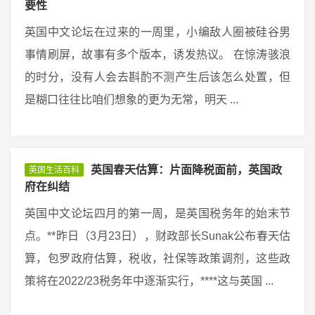
要性
英国中文论坛在过来的一周里，小编敌人圈被硅谷男
事情刷屏，故事有多个版本，诱发热议。 在惊涛骇浪
的时分，没有人会去斟酌不测产生后该怎么处置，但
是糊口往往比咱们想象的更为无常，明天 ...
英国春天估算：片面降税面前，英国政
英国生活百科
府在纠结
英国中文论坛四月的第一周，是英国税务年的始末节
点。**昨日（3月23日），财政部长Sunak公布春天估
算，包罗政府估算，税收，社保等政策调剂，这些政
策将在2022/23税务年中逐渐实行，****这与英国 ...