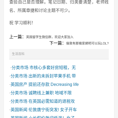
查验自己是否理解。笔记日期、归类要清楚，老师姓
名、所属章捷和讨论主题不可少。
祝 学习顺利！
上一篇：
英国留学生微信群，欢迎大家加入
下一篇：
倫敦有那幾家網吧可以玩LOL?
生活百科
·
分类市场
市核心多套好房短租，无
·
分类市场
出新的未拆封苹果手机 带
·
英国房产
提前还存款 Decreasing life
·
分类市场
诚聘线上兼职 地域不限
·
分类市场
在英国必需知道的退税攻
·
英国新闻
伦敦唐宁街突发! 女子开车