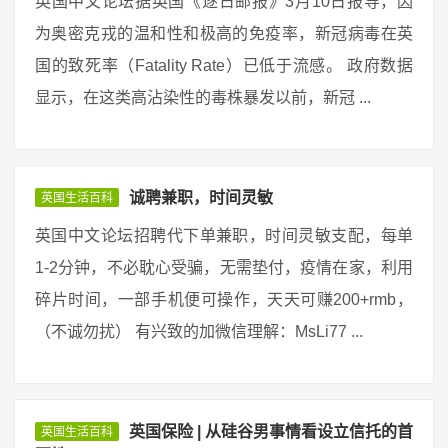
英国中文论坛据英国《逐日邮报》3月10日报导，因
为奥密克戎的温和性和极高的免疫率，新冠病毒在英
国的致死率（Fatality Rate）已低于流感。 政府数据
显示，在这类高沾染性的毒株暴发以前，新冠 ...
诚聘兼职，时间灵敏
英国生活百科
英国中文论坛招聘代下单兼职，时间灵敏支配，每单
1-2分钟，不必耽心受骗，无需垫付，疫情在家，利用
碎片时间，一部手机便可操作，天天可赚200+rmb，
（不诚勿扰） 有兴致的加微信理解：MsLi77 ...
英国保险 | 从硅谷男事情看设立信托的首
英国生活百科