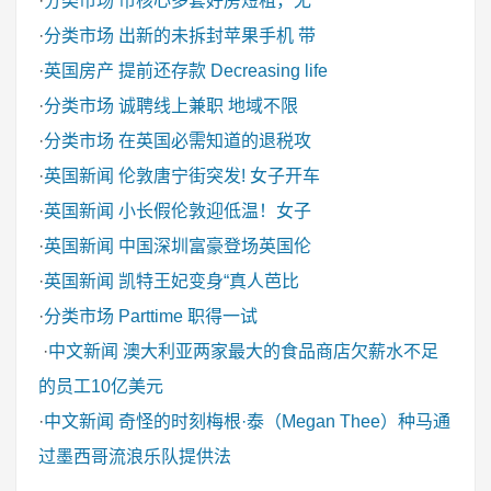
·
分类市场
市核心多套好房短租，无
·
分类市场
出新的未拆封苹果手机 带
·
英国房产
提前还存款 Decreasing life
·
分类市场
诚聘线上兼职 地域不限
·
分类市场
在英国必需知道的退税攻
·
英国新闻
伦敦唐宁街突发! 女子开车
·
英国新闻
小长假伦敦迎低温！女子
·
英国新闻
中国深圳富豪登场英国伦
·
英国新闻
凯特王妃变身“真人芭比
·
分类市场
Parttime 职得一试
·
中文新闻
澳大利亚两家最大的食品商店欠薪水不足
的员工10亿美元
·
中文新闻
奇怪的时刻梅根·泰（Megan Thee）种马通
过墨西哥流浪乐队提供法