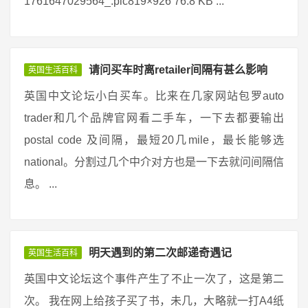
1761647029564_.pic819×926 76.8 KB ...
请问买车时离retailer间隔有甚么影响
英国生活百科
英国中文论坛小白买车。比来在几家网站包罗auto
trader和几个品牌官网看二手车，一下去都要输出
postal code 及间隔，最短20几mile，最长能够选
national。分割过几个中介对方也是一下去就问间隔信
息。 ...
明天遇到的第二次邮递奇遇记
英国生活百科
英国中文论坛这个事件产生了不止一次了，这是第二
次。 我在网上给孩子买了书，未几，大略就一打A4纸