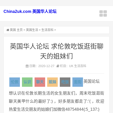
China2uk.com 英国华人论坛
英国
主页
>
英国生活
>
生活百科
>
英国华人论坛 求伦敦吃饭逛街聊
天的姐妹们
日期：2020-12-27
栏目：UK 生活百科
英国论坛
伦敦
认识
聊天
姐妹
吃饭
逛街
想认识在伦敦长期生活的女生朋友们，周末吃饭逛街
聊天美甲什么的最好了:) ，好多朋友都走了:’( ，欢迎
热爱生活交朋友的姑娘们加微信48754844{:5_137:}