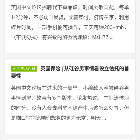
英国中文论坛招聘代下单兼职，时间灵敏支配，每单
1-2分钟，不必耽心受骗，无需垫付，疫情在家，利用
碎片时间，一部手机便可操作，天天可赚200+rmb，
（不诚勿扰） 有兴致的加微信理解：MsLi77 ...
英国保险 | 从硅谷男事情看设立信托的首
英国生活百科
要性
英国中文论坛在过来的一周里，小编敌人圈被硅谷男
事情刷屏，故事有多个版本，诱发热议。 在惊涛骇浪
的时分，没有人会去斟酌不测产生后该怎么处置，但
是糊口往往比咱们想象的更为无常，明天 ...