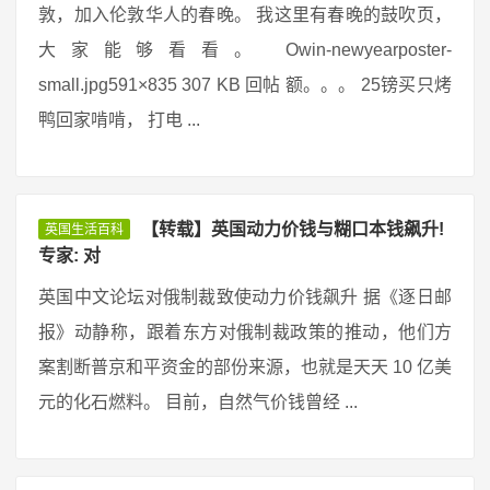
敦，加入伦敦华人的春晚。 我这里有春晚的鼓吹页，
大家能够看看。 Owin-newyearposter-
small.jpg591×835 307 KB 回帖 额。。。 25镑买只烤
鸭回家啃啃， 打电 ...
【转载】英国动力价钱与糊口本钱飙升!
英国生活百科
专家: 对
英国中文论坛对俄制裁致使动力价钱飙升 据《逐日邮
报》动静称，跟着东方对俄制裁政策的推动，他们方
案割断普京和平资金的部份来源，也就是天天 10 亿美
元的化石燃料。 目前，自然气价钱曾经 ...