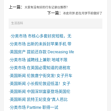
上一篇：
大家有没有好的行车记录仪推荐？
下一篇：
冰皮月饼 赶在月饼节前做好了
生活百科
·
分类市场
市核心多套好房短租，无
·
分类市场
出新的未拆封苹果手机 带
·
英国房产
提前还存款 Decreasing life
·
分类市场
诚聘线上兼职 地域不限
·
分类市场
在英国必需知道的退税攻
·
英国新闻
伦敦唐宁街突发! 女子开车
·
英国新闻
小长假伦敦迎低温！女子
·
英国新闻
中国深圳富豪登场英国伦
·
英国新闻
凯特王妃变身“真人芭比
·
分类市场
Parttime 职得一试