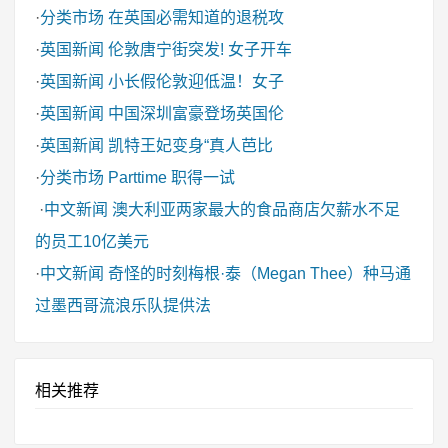
·
分类市场
在英国必需知道的退税攻
·
英国新闻
伦敦唐宁街突发! 女子开车
·
英国新闻
小长假伦敦迎低温！女子
·
英国新闻
中国深圳富豪登场英国伦
·
英国新闻
凯特王妃变身“真人芭比
·
分类市场
Parttime 职得一试
·
中文新闻
澳大利亚两家最大的食品商店欠薪水不足
的员工10亿美元
·
中文新闻
奇怪的时刻梅根·泰（Megan Thee）种马通
过墨西哥流浪乐队提供法
相关推荐