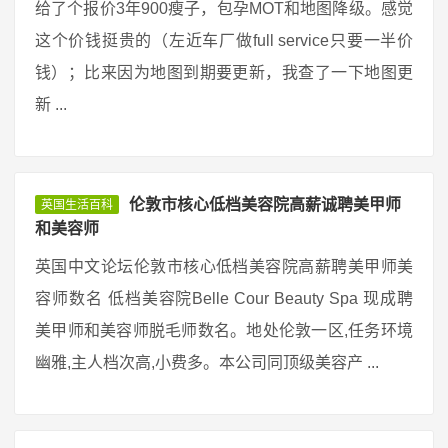
给了个报价3年900瘦子，包孕MOT和地图降级。感觉
这个价钱挺贵的（左近车厂做full service只要一半价
钱）；比来因为地图到期要更新，我查了一下地图更
新 ...
伦敦市核心低档美容院高薪诚聘美甲师
英国生活百科
和美容师
英国中文论坛伦敦市核心低档美容院高薪聘美甲师美
容师数名 低档美容院Belle Cour Beauty Spa 现成聘
美甲师和美容师脱毛师数名。地处伦敦一区,任务环境
幽雅,主人档次高,小费多。本公司同顶级美容产 ...