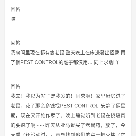
回帖
喵
回帖
我房間里現在都有隻老鼠,整天晚上在床邊發出怪聲,買
了個PEST CONTROL的籠子都沒用… 同上求助!:’(
回帖
我去！我以为帖子是我发的！同求啊！家里厨房进了
老鼠，花了那么多钱找PEST CONTROL, 安静了俩星
期，现在又开始作孽了，晚上睡觉听到老鼠在挠墙真
的要疯了啊~~~ 昨天从亚马逊买了老鼠药，放了，今
天看了还没动过。。真想找到他们的窝一把火烧了它