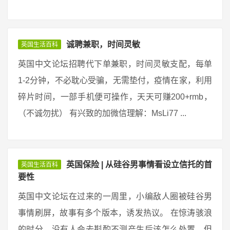
诚聘兼职，时间灵敏
英国生活百科
英国中文论坛招聘代下单兼职，时间灵敏支配，每单
1-2分钟，不必耽心受骗，无需垫付，疫情在家，利用
碎片时间，一部手机便可操作，天天可赚200+rmb，
（不诚勿扰） 有兴致的加微信理解：MsLi77 ...
英国保险 | 从硅谷男事情看设立信托的首
英国生活百科
要性
英国中文论坛在过来的一周里，小编敌人圈被硅谷男
事情刷屏，故事有多个版本，诱发热议。 在惊涛骇浪
的时分，没有人会去斟酌不测产生后该怎么处置，但