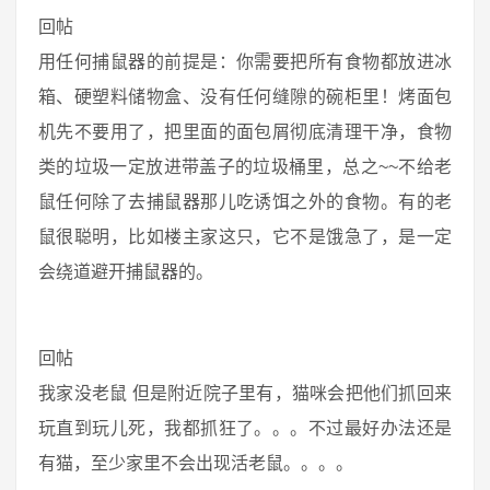
回帖
用任何捕鼠器的前提是：你需要把所有食物都放进冰
箱、硬塑料储物盒、没有任何缝隙的碗柜里！烤面包
机先不要用了，把里面的面包屑彻底清理干净，食物
类的垃圾一定放进带盖子的垃圾桶里，总之~~不给老
鼠任何除了去捕鼠器那儿吃诱饵之外的食物。有的老
鼠很聪明，比如楼主家这只，它不是饿急了，是一定
会绕道避开捕鼠器的。
回帖
我家没老鼠 但是附近院子里有，猫咪会把他们抓回来
玩直到玩儿死，我都抓狂了。。。不过最好办法还是
有猫，至少家里不会出现活老鼠。。。。