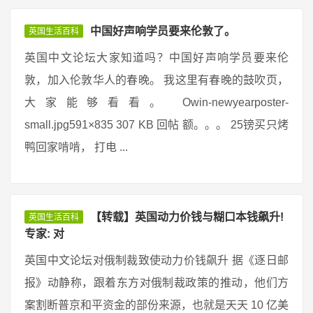
中国好声响学员要来伦敦了。
英国生活百科
英国中文论坛大家知道吗？中国好声响学员要来伦
敦，加入伦敦华人的春晚。 我这里有春晚的鼓吹页，
大家能够看看。 Owin-newyearposter-
small.jpg591×835 307 KB 回帖 额。。。 25镑买只烤
鸭回家啃啃， 打电 ...
【转载】英国动力价钱与糊口本钱飙升!
英国生活百科
专家: 对
英国中文论坛对俄制裁致使动力价钱飙升 据《逐日邮
报》动静称，跟着东方对俄制裁政策的推动，他们方
案割断普京和平资金的部份来源，也就是天天 10 亿美