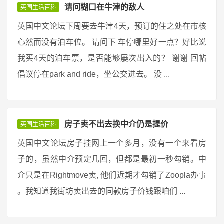
请问糊口在牛津的敌人
英国生活百科
英国中文论坛下周要去牛津4天，预订的住之处在市核
心然而没有泊车位。 请问下 车停哪里好一点？好比说
我买4天的泊车票，是否能够屡次出入的？ 谢谢 回帖
倡议停在park and ride，坐公交进去。 没 ...
房子卖不出去换中介仍是提价
英国生活百科
英国中文论坛房子挂网上一个多月，没有一个来看房
子的，虽然中介预定几回，但都是最初一秒勾销。中
介只是在Rightmove卖, 他们近期才勾销了Zoopla办事
。我知道我街坊卖出去的同款房子价钱跟咱们 ...