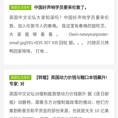
中国好声响学员要来伦敦了。
英国生活百科
英国中文论坛大家知道吗？中国好声响学员要来伦
敦，加入伦敦华人的春晚。 我这里有春晚的鼓吹页，
大家能够看看。 Owin-newyearposter-
small.jpg591×835 307 KB 回帖 额。。。 25镑买只烤
鸭回家啃啃， 打电 ...
【转载】英国动力价钱与糊口本钱飙升!
英国生活百科
专家: 对
英国中文论坛对俄制裁致使动力价钱飙升 据《逐日邮
报》动静称，跟着东方对俄制裁政策的推动，他们方
案割断普京和平资金的部份来源，也就是天天 10 亿美