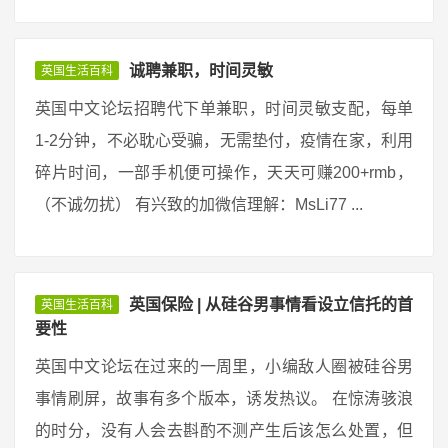
诚聘兼职，时间灵敏
英国生活百科
英国中文论坛招聘代下单兼职，时间灵敏支配，每单
1-2分钟，不必耽心受骗，无需垫付，疫情在家，利用
碎片时间，一部手机便可操作，天天可赚200+rmb，
（不诚勿扰） 有兴致的加微信理解：MsLi77 ...
英国保险 | 从硅谷男事情看设立信托的首
英国生活百科
要性
英国中文论坛在过来的一周里，小编敌人圈被硅谷男
事情刷屏，故事有多个版本，诱发热议。 在惊涛骇浪
的时分，没有人会去斟酌不测产生后该怎么处置，但