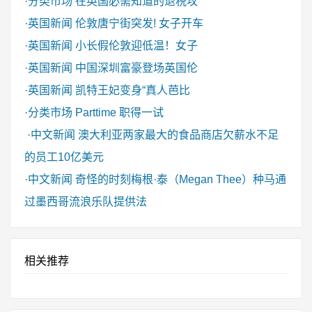
·
分类市场
在英国必需知道的退税攻
·
英国新闻
伦敦唐宁街突发! 女子开车
·
英国新闻
小长假伦敦迎低温！女子
·
英国新闻
中国深圳富豪登场英国伦
·
英国新闻
凯特王妃变身“真人芭比
·
分类市场
Parttime 职得一试
·
中文新闻
澳大利亚两家最大的食品商店欠薪水不足
的员工10亿美元
·
中文新闻
奇怪的时刻梅根·泰（Megan Thee）种马通
过墨西哥流浪乐队提供法
相关推荐