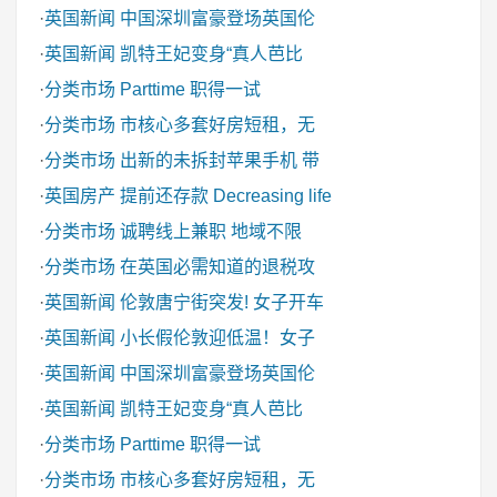
·
英国新闻
中国深圳富豪登场英国伦
·
英国新闻
凯特王妃变身“真人芭比
·
分类市场
Parttime 职得一试
·
分类市场
市核心多套好房短租，无
·
分类市场
出新的未拆封苹果手机 带
·
英国房产
提前还存款 Decreasing life
·
分类市场
诚聘线上兼职 地域不限
·
分类市场
在英国必需知道的退税攻
·
英国新闻
伦敦唐宁街突发! 女子开车
·
英国新闻
小长假伦敦迎低温！女子
·
英国新闻
中国深圳富豪登场英国伦
·
英国新闻
凯特王妃变身“真人芭比
·
分类市场
Parttime 职得一试
·
分类市场
市核心多套好房短租，无