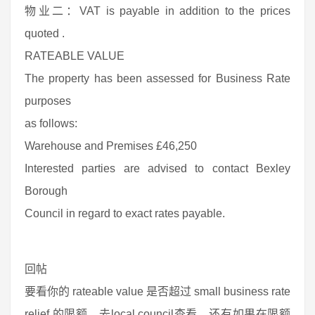
物业二：VAT is payable in addition to the prices
quoted .
RATEABLE VALUE
The property has been assessed for Business Rate
purposes
as follows:
Warehouse and Premises £46,250
Interested parties are advised to contact Bexley
Borough
Council in regard to exact rates payable.
回帖
要看你的 rateable value 是否超过 small business rate
relief 的限额，去local council查看。还有如果在限额