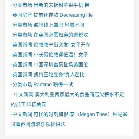
·
分类市场
出新的未拆封苹果手机 带
·
英国房产
提前还存款 Decreasing life
·
分类市场
诚聘线上兼职 地域不限
·
分类市场
在英国必需知道的退税攻
·
英国新闻
伦敦唐宁街突发! 女子开车
·
英国新闻
小长假伦敦迎低温！女子
·
英国新闻
中国深圳富豪登场英国伦
·
英国新闻
凯特王妃变身“真人芭比
·
分类市场
Parttime 职得一试
·
中文新闻
澳大利亚两家最大的食品商店欠薪水不足
的员工10亿美元
·
中文新闻
奇怪的时刻梅根·泰（Megan Thee）种马通
过墨西哥流浪乐队提供法