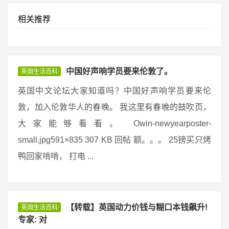
相关推荐
中国好声响学员要来伦敦了。
英国生活百科
英国中文论坛大家知道吗？中国好声响学员要来伦
敦，加入伦敦华人的春晚。 我这里有春晚的鼓吹页，
大家能够看看。 Owin-newyearposter-
small.jpg591×835 307 KB 回帖 额。。。 25镑买只烤
鸭回家啃啃， 打电 ...
【转载】英国动力价钱与糊口本钱飙升!
英国生活百科
专家: 对