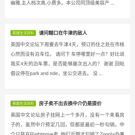
幽雅,主人档次高,小费多。本公司同顶级美容产 ...
请问糊口在牛津的敌人
英国生活百科
英国中文论坛下周要去牛津4天，预订的住之处在市核
心然而没有泊车位。 请问下 车停哪里好一点？好比说
我买4天的泊车票，是否能够屡次出入的？ 谢谢 回帖
倡议停在park and ride，坐公交进去。 没 ...
房子卖不出去换中介仍是提价
英国生活百科
英国中文论坛房子挂网上一个多月，没有一个来看房
子的，虽然中介预定几回，但都是最初一秒勾销。中
介只是在Rightmove卖, 他们近期才勾销了Zoopla办事