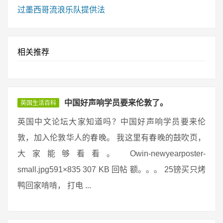
过墨西哥流浪乐队提供法
相关推荐
中国好声响学员要来伦敦了。
英国生活百科
英国中文论坛大家知道吗？中国好声响学员要来伦
敦，加入伦敦华人的春晚。 我这里有春晚的鼓吹页，
大家能够看看。 Owin-newyearposter-
small.jpg591×835 307 KB 回帖 额。。。 25镑买只烤
鸭回家啃啃， 打电 ...