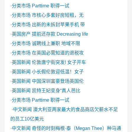
·
分类市场
Parttime 职得一试
·
分类市场
市核心多套好房短租，无
·
分类市场
出新的未拆封苹果手机 带
·
英国房产
提前还存款 Decreasing life
·
分类市场
诚聘线上兼职 地域不限
·
分类市场
在英国必需知道的退税攻
·
英国新闻
伦敦唐宁街突发! 女子开车
·
英国新闻
小长假伦敦迎低温！女子
·
英国新闻
中国深圳富豪登场英国伦
·
英国新闻
凯特王妃变身“真人芭比
·
分类市场
Parttime 职得一试
·
中文新闻
澳大利亚两家最大的食品商店欠薪水不足
的员工10亿美元
·
中文新闻
奇怪的时刻梅根·泰（Megan Thee）种马通