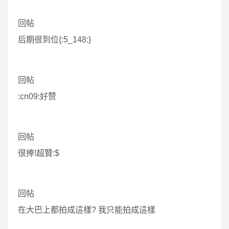
回帖
后期很到位{:5_148:}
回帖
:cn09:好赞
回帖
很捧!超贊:$
回帖
在大巴上都拍成這樣? 我只能拍成這樣