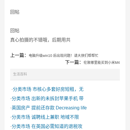
回帖
回帖
真心拍摄的不错哦，后期用共
上一篇：
电脑升级win10 后出现问题！请大侠们帮帮忙
下一篇：
伦敦哪里能买到小米M4
生活百科
·
分类市场
市核心多套好房短租，无
·
分类市场
出新的未拆封苹果手机 带
·
英国房产
提前还存款 Decreasing life
·
分类市场
诚聘线上兼职 地域不限
·
分类市场
在英国必需知道的退税攻