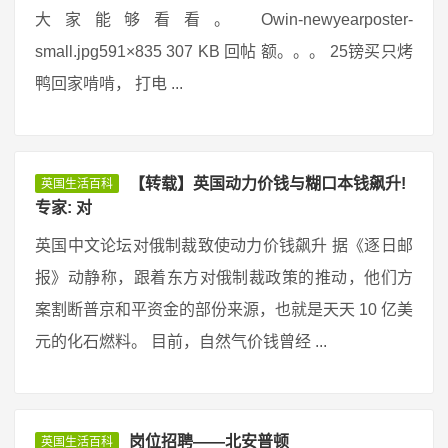
大家能够看看。 Owin-newyearposter-
small.jpg591×835 307 KB 回帖 额。。。 25镑买只烤
鸭回家啃啃， 打电 ...
【转载】英国动力价钱与糊口本钱飙升!
英国生活百科
专家: 对
英国中文论坛对俄制裁致使动力价钱飙升 据《逐日邮
报》动静称，跟着东方对俄制裁政策的推动，他们方
案割断普京和平资金的部份来源，也就是天天 10 亿美
元的化石燃料。 目前，自然气价钱曾经 ...
岗位招聘——北安普顿
英国生活百科