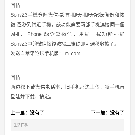
回帖
SonyZ3手機登陸微信-設置-聊天-聊天記錄備份和恢
復-遷移到附近手機，該功能需要兩部手機連接同一個
wi-fi，iPhone 6s登錄微信，用掃一掃功能掃描
SonyZ3中的微信恢復數據二維碼即可遷移數據了。
发送自苹果论坛手机版： m..com
回帖
两边都下载微信电话本，旧手机那边上传，新手机再
登陆并下载，搞定。
上一篇：没有了
下一篇：没有了
生活百科