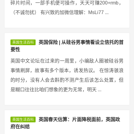
碎片时间，一部手机便可操作，天天可赚200+rmb，
（不诚勿扰） 有兴致的加微信理解：MsLi77 ...
英国保险 | 从硅谷男事情看设立信托的首
英国生活百科
要性
英国中文论坛在过来的一周里，小编敌人圈被硅谷男
事情刷屏，故事有多个版本，诱发热议。 在惊涛骇浪
的时分，没有人会去斟酌不测产生后该怎么处置，但
是糊口往往比咱们想象的更为无常，明天 ...
英国春天估算：片面降税面前，英国政
英国生活百科
府在纠结