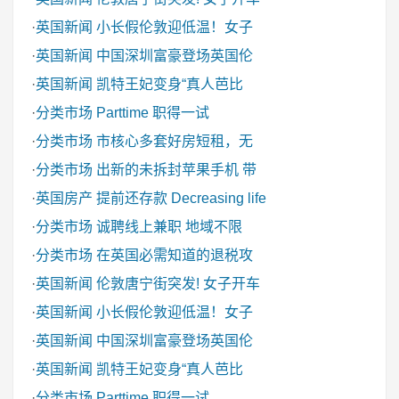
·
英国新闻
小长假伦敦迎低温！女子
·
英国新闻
中国深圳富豪登场英国伦
·
英国新闻
凯特王妃变身“真人芭比
·
分类市场
Parttime 职得一试
·
分类市场
市核心多套好房短租，无
·
分类市场
出新的未拆封苹果手机 带
·
英国房产
提前还存款 Decreasing life
·
分类市场
诚聘线上兼职 地域不限
·
分类市场
在英国必需知道的退税攻
·
英国新闻
伦敦唐宁街突发! 女子开车
·
英国新闻
小长假伦敦迎低温！女子
·
英国新闻
中国深圳富豪登场英国伦
·
英国新闻
凯特王妃变身“真人芭比
·
分类市场
Parttime 职得一试