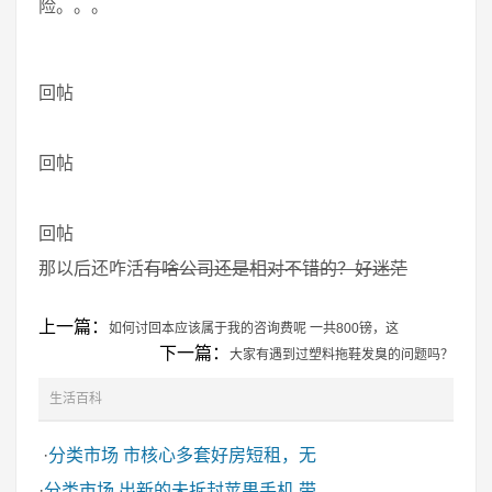
险。。。
回帖
回帖
回帖
那以后还咋活
有啥公司还是相对不错的？好迷茫
上一篇：
如何讨回本应该属于我的咨询费呢 一共800镑，这
下一篇：
大家有遇到过塑料拖鞋发臭的问题吗？
生活百科
·
分类市场
市核心多套好房短租，无
·
分类市场
出新的未拆封苹果手机 带