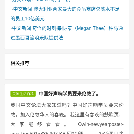
·
中文新闻
澳大利亚两家最大的食品商店欠薪水不足
的员工10亿美元
·
中文新闻
奇怪的时刻梅根·泰（Megan Thee）种马通
过墨西哥流浪乐队提供法
相关推荐
中国好声响学员要来伦敦了。
英国生活百科
英国中文论坛大家知道吗？中国好声响学员要来伦
敦，加入伦敦华人的春晚。 我这里有春晚的鼓吹页，
大家能够看看。 Owin-newyearposter-
small.jpg591×835 307 KB 回帖 额。。。 25镑买只烤