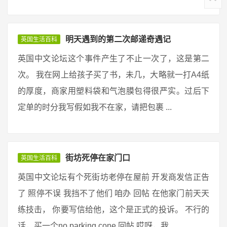
明天遇到的第二次邮递奇遇记
英国生活百科
英国中文论坛这个事件产生了不止一次了，这是第二
次。 我在网上给孩子买了书，未几，大略就一打A4纸
的厚度，商家用塑料袋和气泡膜包得很严实。过后下
定单的时分我写假如我不在家，请把包裹 ...
街坊死停在家门口
英国生活百科
英国中文论坛有个死街坊老停在屋前 开发商发信正告
了 照停不误 我挡不了他们 咱办 回帖 在他家门前天天
练技击， 你要写信给他，这个是正式的投诉。 不行的
话，买一个no parking cone 回帖 哎呀，我 ...