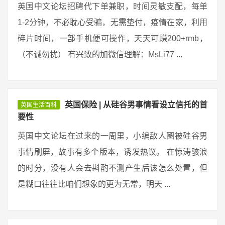
英国中文论坛招聘代下单兼职，时间灵敏支配，每单
1-2分钟，不必耽心受骗，无需垫付，疫情在家，利用
碎片时间，一部手机便可操作，天天可赚200+rmb，
（不诚勿扰） 有兴致的加微信理解：MsLi77 ...
英国保险 | 从硅谷男事情看设立信托的首
英国生活百科
要性
英国中文论坛在过来的一周里，小编敌人圈被硅谷男
事情刷屏，故事有多个版本，诱发热议。 在惊涛骇浪
的时分，没有人会去斟酌不测产生后该怎么处置，但
是糊口往往比咱们想象的更为无常，明天 ...