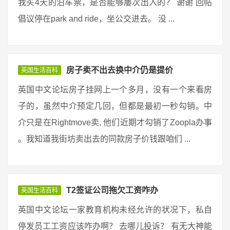
我买4天的泊车票，是否能够屡次出入的？ 谢谢 回帖
倡议停在park and ride，坐公交进去。 没 ...
房子卖不出去换中介仍是提价
英国生活百科
英国中文论坛房子挂网上一个多月，没有一个来看房
子的，虽然中介预定几回，但都是最初一秒勾销。中
介只是在Rightmove卖, 他们近期才勾销了Zoopla办事
。我知道我街坊卖出去的同款房子价钱跟咱们 ...
T2签证公司拖欠工资咋办
英国生活百科
英国中文论坛一家教育机构未经允许的状况下，私自
停发员工工资应该咋办啊？ 去哪儿投诉？ 有无大神能