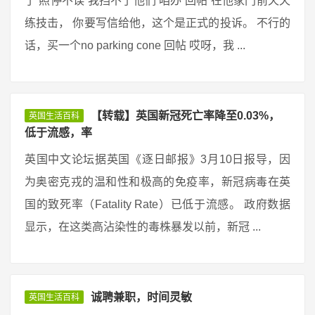
了 照停不误 我挡不了他们 咱办 回帖 在他家门前天天
练技击， 你要写信给他，这个是正式的投诉。 不行的
话，买一个no parking cone 回帖 哎呀，我 ...
【转载】英国新冠死亡率降至0.03%，
英国生活百科
低于流感，率
英国中文论坛据英国《逐日邮报》3月10日报导，因
为奥密克戎的温和性和极高的免疫率，新冠病毒在英
国的致死率（Fatality Rate）已低于流感。 政府数据
显示，在这类高沾染性的毒株暴发以前，新冠 ...
诚聘兼职，时间灵敏
英国生活百科