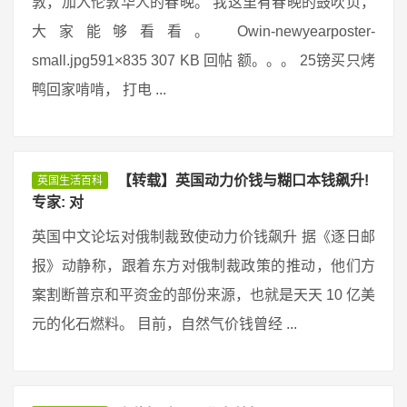
敦，加入伦敦华人的春晚。 我这里有春晚的鼓吹页，
大家能够看看。 Owin-newyearposter-
small.jpg591×835 307 KB 回帖 额。。。 25镑买只烤
鸭回家啃啃， 打电 ...
【转载】英国动力价钱与糊口本钱飙升!
英国生活百科
专家: 对
英国中文论坛对俄制裁致使动力价钱飙升 据《逐日邮
报》动静称，跟着东方对俄制裁政策的推动，他们方
案割断普京和平资金的部份来源，也就是天天 10 亿美
元的化石燃料。 目前，自然气价钱曾经 ...