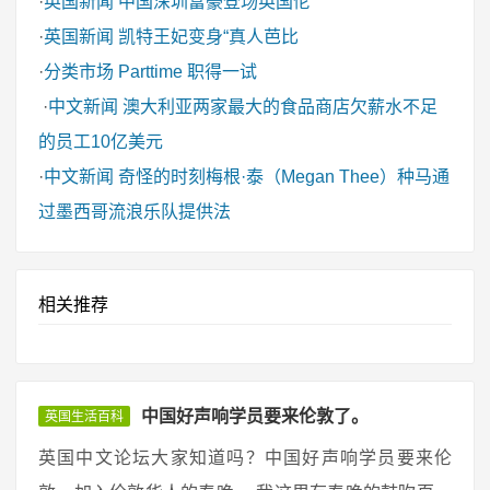
·
英国新闻
中国深圳富豪登场英国伦
·
英国新闻
凯特王妃变身“真人芭比
·
分类市场
Parttime 职得一试
·
中文新闻
澳大利亚两家最大的食品商店欠薪水不足
的员工10亿美元
·
中文新闻
奇怪的时刻梅根·泰（Megan Thee）种马通
过墨西哥流浪乐队提供法
相关推荐
中国好声响学员要来伦敦了。
英国生活百科
英国中文论坛大家知道吗？中国好声响学员要来伦