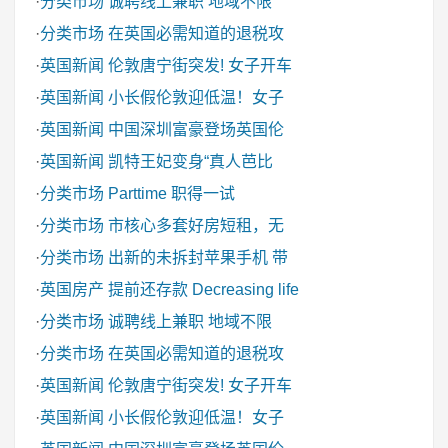
·
分类市场
诚聘线上兼职 地域不限
·
分类市场
在英国必需知道的退税攻
·
英国新闻
伦敦唐宁街突发! 女子开车
·
英国新闻
小长假伦敦迎低温！女子
·
英国新闻
中国深圳富豪登场英国伦
·
英国新闻
凯特王妃变身“真人芭比
·
分类市场
Parttime 职得一试
·
分类市场
市核心多套好房短租，无
·
分类市场
出新的未拆封苹果手机 带
·
英国房产
提前还存款 Decreasing life
·
分类市场
诚聘线上兼职 地域不限
·
分类市场
在英国必需知道的退税攻
·
英国新闻
伦敦唐宁街突发! 女子开车
·
英国新闻
小长假伦敦迎低温！女子