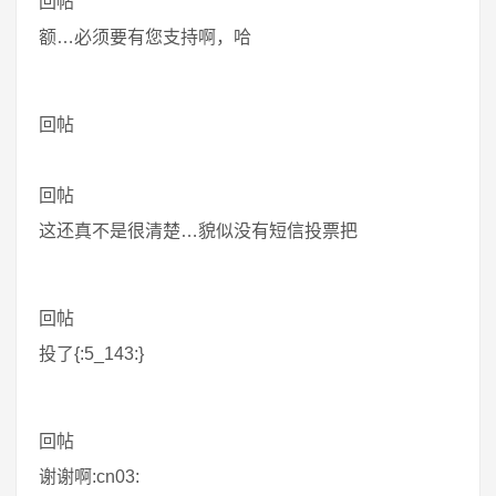
回帖
额…必须要有您支持啊，哈
回帖
回帖
这还真不是很清楚…貌似没有短信投票把
回帖
投了{:5_143:}
回帖
谢谢啊:cn03: