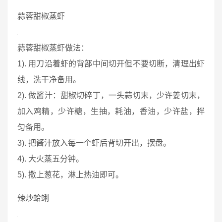
蒜蓉甜椒蒸虾
蒜蓉甜椒蒸虾做法：
1). 用刀沿着虾的背部中间切开但不要切断，清理出虾
线，洗干净备用。
2). 做酱汁：甜椒切碎丁，一头蒜切末，少许姜切末，
加入鸡精，少许糖，生抽，耗油，香油，少许盐，拌
匀备用。
3). 把酱汁放入每一个虾后背切开出，摆盘。
4). 大火蒸五分钟。
5). 撒上葱花，淋上热油即可。
辣炒蛤蜊