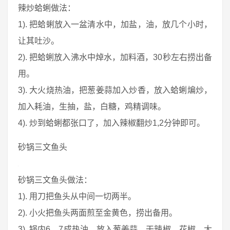
辣炒蛤蜊做法：
1). 把蛤蜊放入一盆清水中，加盐，油，放几个小时，
让其吐沙。
2). 把蛤蜊放入沸水中焯水，加料酒，30秒左右捞出备
用。
3). 大火烧热油，把葱姜蒜加入炒香，放入蛤蜊煸炒，
加入耗油，生抽，盐，白糖，鸡精调味。
4). 炒到蛤蜊都张口了，加入辣椒翻炒1,2分钟即可。
砂锅三文鱼头
砂锅三文鱼头做法：
1). 用刀把鱼头从中间一切两半。
2). 小火把鱼头两面煎至金黄色，捞出备用。
3). 锅内6，7成热油，放入葱姜蒜，干辣椒，花椒，大