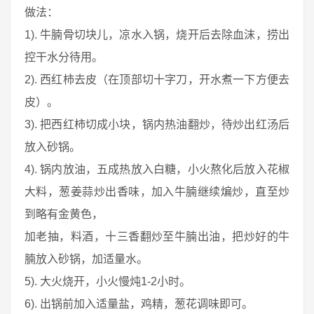
做法：
1). 牛腩骨切块儿，凉水入锅，烧开后去除血沫，捞出
控干水分待用。
2). 西红柿去皮（在顶部切十字刀，开水煮一下方便去
皮）。
3). 把西红柿切成小块，锅内热油翻炒，待炒出红汤后
放入砂锅。
4). 锅内放油，五成热放入白糖，小火熬化后放入花椒
大料，葱姜蒜炒出香味，加入牛腩继续煸炒，直至炒
到略有金黄色，
加老抽，料酒，十三香翻炒至牛腩出油，把炒好的牛
腩放入砂锅，加适量水。
5). 大火烧开，小火慢炖1-2小时。
6). 出锅前加入适量盐，鸡精，葱花调味即可。