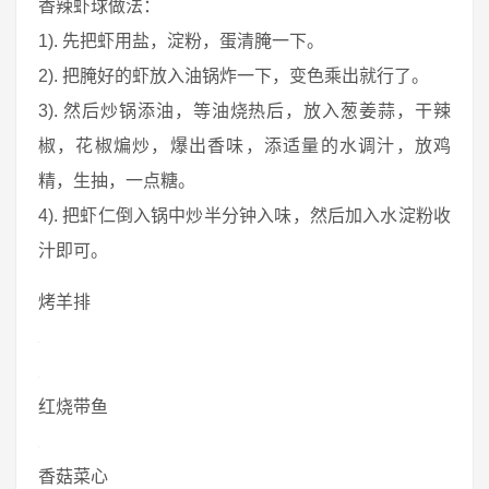
香辣虾球做法：
1). 先把虾用盐，淀粉，蛋清腌一下。
2). 把腌好的虾放入油锅炸一下，变色乘出就行了。
3). 然后炒锅添油，等油烧热后，放入葱姜蒜，干辣
椒，花椒煸炒，爆出香味，添适量的水调汁，放鸡
精，生抽，一点糖。
4). 把虾仁倒入锅中炒半分钟入味，然后加入水淀粉收
汁即可。
烤羊排
红烧带鱼
香菇菜心