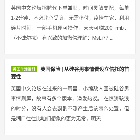
英国中文论坛招聘代下单兼职，时间灵敏支配，每单
1-2分钟，不必耽心受骗，无需垫付，疫情在家，利用
碎片时间，一部手机便可操作，天天可赚200+rmb，
（不诚勿扰） 有兴致的加微信理解：MsLi77 ...
英国保险 | 从硅谷男事情看设立信托的首
英国生活百科
要性
英国中文论坛在过来的一周里，小编敌人圈被硅谷男
事情刷屏，故事有多个版本，诱发热议。 在惊涛骇浪
的时分，没有人会去斟酌不测产生后该怎么处置，但
是糊口往往比咱们想象的更为无常，明天 ...