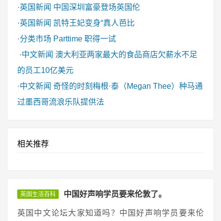
·
英国新闻
中国深圳富豪登场英国伦
·
英国新闻
凯特王妃变身“真人芭比
·
分类市场
Parttime 职得一试
·
中文新闻
澳大利亚两家最大的食品商店欠薪水不足
的员工10亿美元
·
中文新闻
奇怪的时刻梅根·泰（Megan Thee）种马通
过墨西哥流浪乐队提供法
相关推荐
中国好声响学员要来伦敦了。
英国生活百科
英国中文论坛大家知道吗？中国好声响学员要来伦