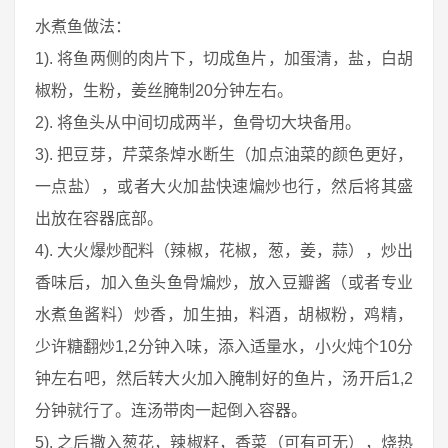
水煮鱼做法：
1). 将鱼两侧的肉片下，切成鱼片，加蛋清，盐，白胡
椒粉，生粉，姜丝腌制20分钟左右。
2). 将鱼头从中间切成两半，鱼骨切大块备用。
3). 把豆芽，芹菜条焯水断生（加点油菜的颜色更好，
一点盐），或者大火加盐快速煸炒也行，然后将其盛
出放在容器底部。
4). 大火爆炒配料（辣椒，花椒，葱，姜，蒜），炒出
香味后，加入鱼头鱼骨煸炒，放入豆瓣酱（或者专业
水煮鱼酱料）炒香，加生抽，料酒，胡椒粉，鸡精，
少许糖翻炒1,2分钟入味，添入适量水，小火炖个10分
钟左右吧，然后转大火加入腌制好的鱼片，汤开后1,2
分钟就行了。连汤带肉一起倒入容器。
5). 之后撒入葱花，辣椒籽，香菜（可有可无），烧热