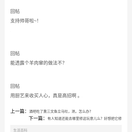
回帖
支持帅哥啦~！
回帖
能透露个羊肉窜的做法不？
回帖
用厨艺来收买人心，真是高招啊 。
上一篇：
酒吧吃了熏三文鱼立马吐，泄。怎么办？
下一篇：
有人知道还能去哪里修这玩意儿么？好想把它修
生活百科