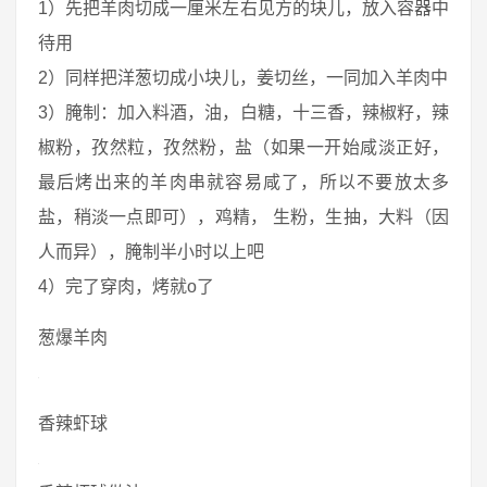
1）先把羊肉切成一厘米左右见方的块儿，放入容器中
待用
2）同样把洋葱切成小块儿，姜切丝，一同加入羊肉中
3）腌制：加入料酒，油，白糖，十三香，辣椒籽，辣
椒粉，孜然粒，孜然粉，盐（如果一开始咸淡正好，
最后烤出来的羊肉串就容易咸了，所以不要放太多
盐，稍淡一点即可），鸡精， 生粉，生抽，大料（因
人而异），腌制半小时以上吧
4）完了穿肉，烤就o了
葱爆羊肉
香辣虾球