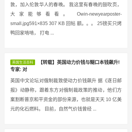
敦，加入伦敦华人的春晚。 我这里有春晚的鼓吹页，
大家能够看看。 Owin-newyearposter-
small.jpg591×835 307 KB 回帖 额。。。 25镑买只烤
鸭回家啃啃， 打电 ...
【转载】英国动力价钱与糊口本钱飙升!
英国生活百科
专家: 对
英国中文论坛对俄制裁致使动力价钱飙升 据《逐日邮
报》动静称，跟着东方对俄制裁政策的推动，他们方
案割断普京和平资金的部份来源，也就是天天 10 亿美
元的化石燃料。 目前，自然气价钱曾经 ...