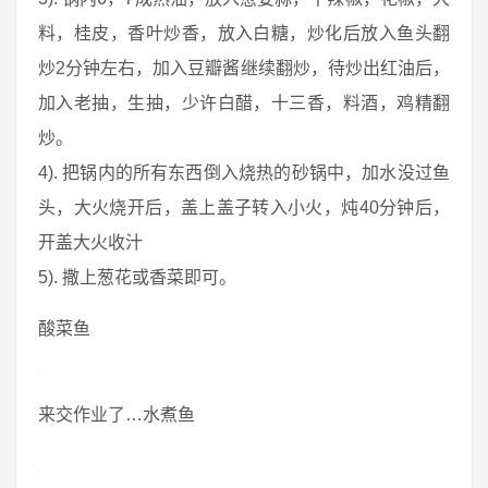
料，桂皮，香叶炒香，放入白糖，炒化后放入鱼头翻
炒2分钟左右，加入豆瓣酱继续翻炒，待炒出红油后，
加入老抽，生抽，少许白醋，十三香，料酒，鸡精翻
炒。
4). 把锅内的所有东西倒入烧热的砂锅中，加水没过鱼
头，大火烧开后，盖上盖子转入小火，炖40分钟后，
开盖大火收汁
5). 撒上葱花或香菜即可。
酸菜鱼
来交作业了…水煮鱼