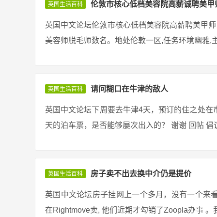
伦敦市核心低档美容院高薪诚聘美甲
英国生活百科
英国中文论坛伦敦市核心低档美容院高薪聘美甲师美容师数名
美容师脱毛师数名。地处伦敦一区,任务环境幽雅,主人
请问糊口在牛津的敌人
英国生活百科
英国中文论坛下周要去牛津4天，预订的住之处在市
天的泊车票，是否能够屡次出入的？ 谢谢 回帖 倡议停在pa
房子卖不出去换中介仍是提价
英国生活百科
英国中文论坛房子挂网上一个多月，没有一个来
在Rightmove卖, 他们近期才勾销了Zoopla办