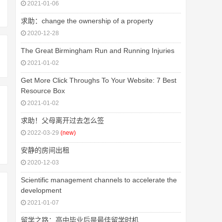
2021-01-06
求助：change the ownership of a property
2020-12-28
The Great Birmingham Run and Running Injuries
2021-01-02
Get More Click Throughs To Your Website: 7 Best
Resource Box
2021-01-02
求助！父母离开过去怎么签
2022-03-29
(new)
安静的房间出租
2020-12-03
Scientific management channels to accelerate the
development
2021-01-07
留学之路：高中毕业后是最佳留学时机