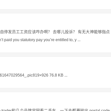
自停发员工工资应该咋办啊？ 去哪儿投诉？ 有无大神能够指点
d you statutory pay you’re entitled to, y ...
9564_.pic819×926 76.8 KB ...
ader和几个品牌官网看二手车，一下去都要输出 postal code