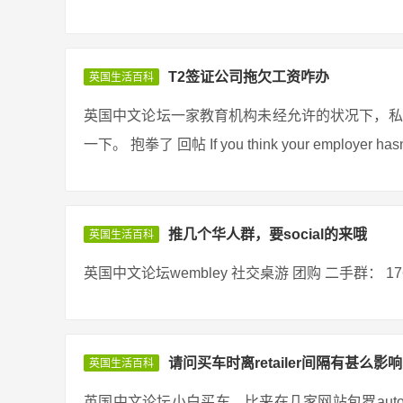
T2签证公司拖欠工资咋办
英国生活百科
英国中文论坛一家教育机构未经允许的状况下，私
一下。 抱拳了 回帖 If you think your employer hasn’t pai
推几个华人群，要social的来哦
英国生活百科
英国中文论坛wembley 社交桌游 团购 二手群： 176164702
请问买车时离retailer间隔有甚么影响
英国生活百科
英国中文论坛小白买车。比来在几家网站包罗auto tr