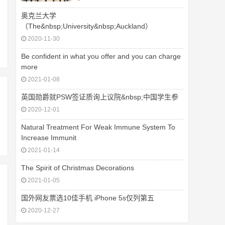
奥克兰大学
（The&nbsp;University&nbsp;Auckland）
2020-11-30
Be confident in what you offer and you can charge
more
2021-01-08
英国勋爵就PSW签证质询上议院&nbsp;中国学生参
2020-12-01
Natural Treatment For Weak Immune System To
Increase Immunit
2021-01-14
The Spirit of Christmas Decorations
2021-01-05
国外网友票选10佳手机 iPhone 5s仅列第五
2020-12-27