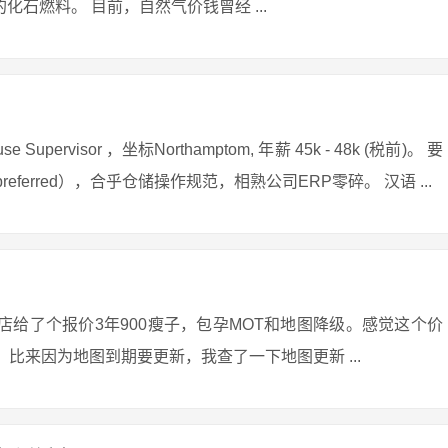
化石燃料。 目前，自然气价钱曾经 ...
rvisor ，坐标Northamptom, 年薪 45k - 48k (税前)。 要
e preferred），合乎仓储操作规范，相熟公司ERP零碎。 汉语 ...
 4S店给了个报价3年900瘦子，包孕MOT和地图降级。感觉这个价
钱）；比来因为地图到期要更新，我查了一下地图更新 ...