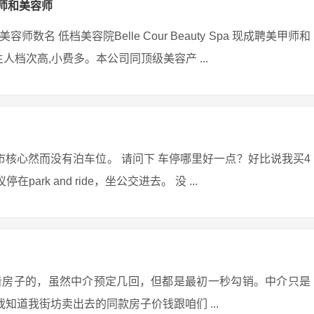
师和美容师
 低档美容院Belle Cour Beauty Spa 现成聘美甲师和
档次高,小费多。本公司同顶级美容产 ...
核心然而没有泊车位。 请问下 车停哪里好一点？好比说我买4
rk and ride，坐公交进去。 没 ...
看房子的，虽然中介预定几回，但都是最初一秒勾销。中介只是
事 。我知道我街坊卖出去的同款房子价钱跟咱们 ...