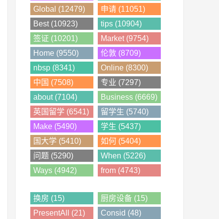
Global (12479)
申请 (11051)
Best (10923)
tips (10904)
签证 (10201)
Market (9754)
Home (9550)
伦敦 (8709)
nbsp (8341)
Online (8300)
中国 (7508)
专业 (7297)
about (7104)
Business (6669)
英国留学 (6541)
留学生 (5740)
Make (5490)
学生 (5437)
国大学 (5410)
如何 (5404)
问题 (5290)
When (5226)
Ways (4942)
from (4743)
换房 (15)
厨房设备 (15)
PresentAll (21)
Consid (48)