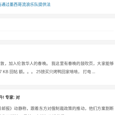
）种马通过墨西哥流浪乐队提供法
敦，加入伦敦华人的春晚。 我这里有春晚的鼓吹页，大家能够
835 307 KB 回帖 额。。。 25镑买只烤鸭回家啃啃， 打电 ...
 专家: 对
日邮报》动静称，跟着东方对俄制裁政策的推动，他们方案割断