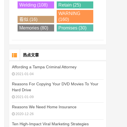
Welding (108)
Retain (25)
WARNING
看似 (16)
(160)
Memories (80)
Promises (30)
热点文章
Affording a Tampa Criminal Attorney
2021-01-04
Reasons For Copying Your DVD Movies To Your
Hard Drive
2021-01-09
Reasons We Need Home Insurance
2020-12-26
Ten High-Impact Viral Marketing Strategies