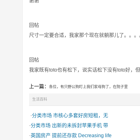
谢谢
回帖
尺寸一定要合适，我家那个现在就躺那儿了。。。
回帖
我家既有toto也有松下，说实话松下没有toto
上一篇：
各位，有只野公狗盯上我们家母狗了，在院子里
生活百科
·
分类市场
市核心多套好房短租，无
·
分类市场
出新的未拆封苹果手机 带
·
英国房产
提前还存款 Decreasing life