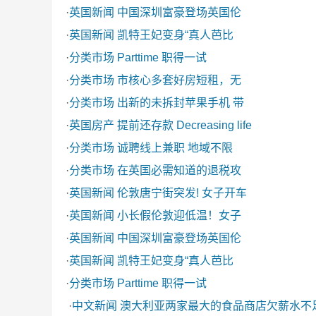
·
英国新闻
中国深圳富豪登场英国伦
·
英国新闻
凯特王妃变身“真人芭比
·
分类市场
Parttime 职得一试
·
分类市场
市核心多套好房短租，无
·
分类市场
出新的未拆封苹果手机 带
·
英国房产
提前还存款 Decreasing life
·
分类市场
诚聘线上兼职 地域不限
·
分类市场
在英国必需知道的退税攻
·
英国新闻
伦敦唐宁街突发! 女子开车
·
英国新闻
小长假伦敦迎低温！女子
·
英国新闻
中国深圳富豪登场英国伦
·
英国新闻
凯特王妃变身“真人芭比
·
分类市场
Parttime 职得一试
·
中文新闻
澳大利亚两家最大的食品商店欠薪水不