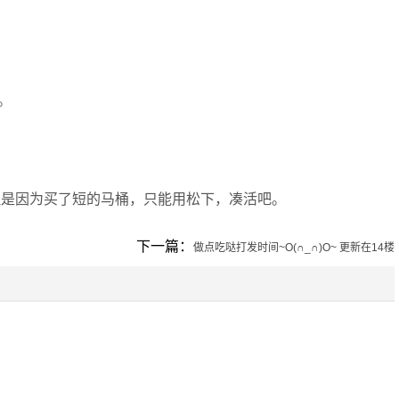
。
好，但是因为买了短的马桶，只能用松下，凑活吧。
下一篇：
做点吃哒打发时间~O(∩_∩)O~ 更新在14楼