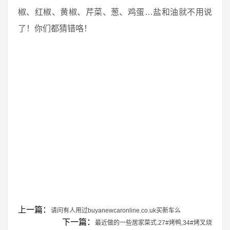
椒、红椒、黄椒、芹菜、葱、鸡蛋…盐和油就不用说
了！你们都猜错咯！
上一篇：
请问有人用过buyanewcaronline.co.uk买新车么
下一篇：
最近做的一些居家菜式.27#烤鸭,34#烤叉烧