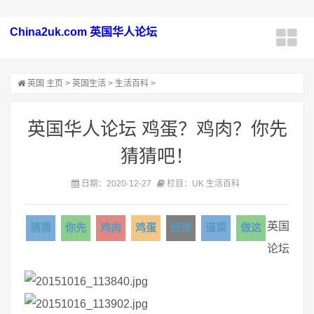
China2uk.com 英国华人论坛
英国
主页
>
英国生活
>
生活百科
>
英国华人论坛 鸡蛋？鸡肉？你先
猜猜吧！
日期：2020-12-27
栏目：UK 生活百科
英国
猜猜
你先
鸡肉
鸡蛋
经常
道菜
做这
论坛