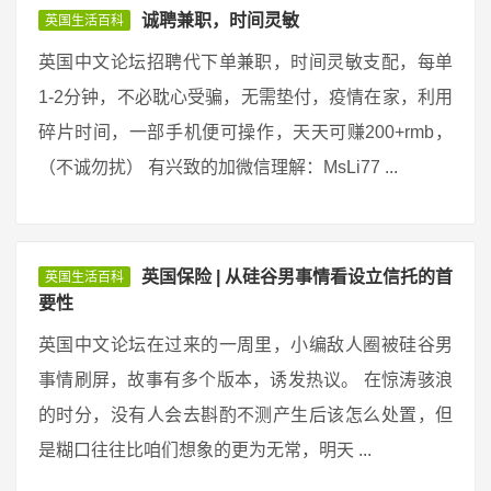
诚聘兼职，时间灵敏
英国生活百科
英国中文论坛招聘代下单兼职，时间灵敏支配，每单
1-2分钟，不必耽心受骗，无需垫付，疫情在家，利用
碎片时间，一部手机便可操作，天天可赚200+rmb，
（不诚勿扰） 有兴致的加微信理解：MsLi77 ...
英国保险 | 从硅谷男事情看设立信托的首
英国生活百科
要性
英国中文论坛在过来的一周里，小编敌人圈被硅谷男
事情刷屏，故事有多个版本，诱发热议。 在惊涛骇浪
的时分，没有人会去斟酌不测产生后该怎么处置，但
是糊口往往比咱们想象的更为无常，明天 ...