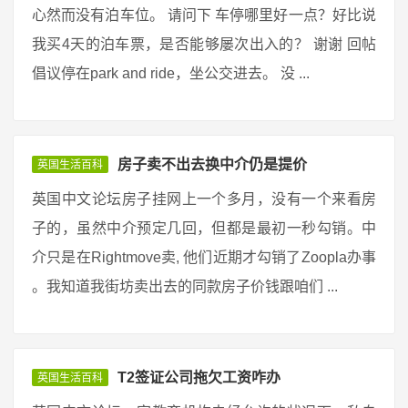
心然而没有泊车位。 请问下 车停哪里好一点？好比说
我买4天的泊车票，是否能够屡次出入的？ 谢谢 回帖
倡议停在park and ride，坐公交进去。 没 ...
房子卖不出去换中介仍是提价
英国生活百科
英国中文论坛房子挂网上一个多月，没有一个来看房
子的，虽然中介预定几回，但都是最初一秒勾销。中
介只是在Rightmove卖, 他们近期才勾销了Zoopla办事
。我知道我街坊卖出去的同款房子价钱跟咱们 ...
T2签证公司拖欠工资咋办
英国生活百科