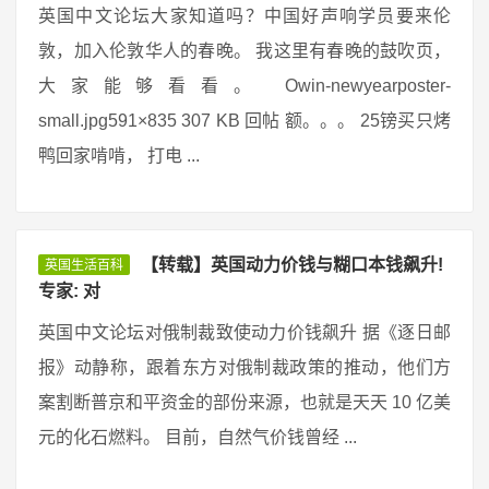
英国中文论坛大家知道吗？中国好声响学员要来伦
敦，加入伦敦华人的春晚。 我这里有春晚的鼓吹页，
大家能够看看。 Owin-newyearposter-
small.jpg591×835 307 KB 回帖 额。。。 25镑买只烤
鸭回家啃啃， 打电 ...
【转载】英国动力价钱与糊口本钱飙升!
英国生活百科
专家: 对
英国中文论坛对俄制裁致使动力价钱飙升 据《逐日邮
报》动静称，跟着东方对俄制裁政策的推动，他们方
案割断普京和平资金的部份来源，也就是天天 10 亿美
元的化石燃料。 目前，自然气价钱曾经 ...