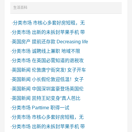
生活百科
·
分类市场
市核心多套好房短租，无
·
分类市场
出新的未拆封苹果手机 带
·
英国房产
提前还存款 Decreasing life
·
分类市场
诚聘线上兼职 地域不限
·
分类市场
在英国必需知道的退税攻
·
英国新闻
伦敦唐宁街突发! 女子开车
·
英国新闻
小长假伦敦迎低温！女子
·
英国新闻
中国深圳富豪登场英国伦
·
英国新闻
凯特王妃变身“真人芭比
·
分类市场
Parttime 职得一试
·
分类市场
市核心多套好房短租，无
·
分类市场
出新的未拆封苹果手机 带