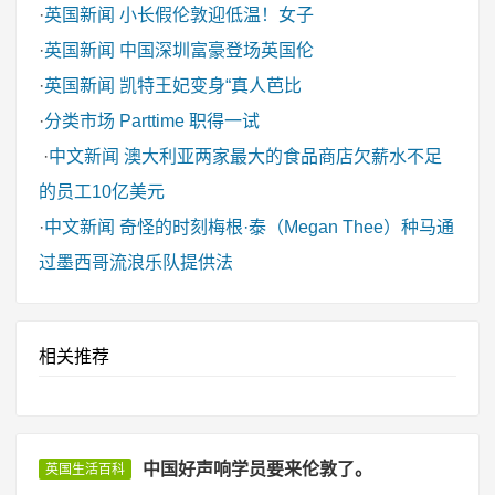
·
英国新闻
小长假伦敦迎低温！女子
·
英国新闻
中国深圳富豪登场英国伦
·
英国新闻
凯特王妃变身“真人芭比
·
分类市场
Parttime 职得一试
·
中文新闻
澳大利亚两家最大的食品商店欠薪水不足
的员工10亿美元
·
中文新闻
奇怪的时刻梅根·泰（Megan Thee）种马通
过墨西哥流浪乐队提供法
相关推荐
中国好声响学员要来伦敦了。
英国生活百科